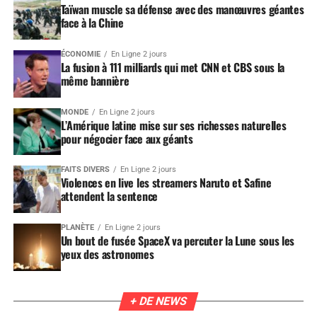
Taïwan muscle sa défense avec des manœuvres géantes
face à la Chine
ÉCONOMIE
En Ligne 2 jours
La fusion à 111 milliards qui met CNN et CBS sous la
même bannière
MONDE
En Ligne 2 jours
L’Amérique latine mise sur ses richesses naturelles
pour négocier face aux géants
FAITS DIVERS
En Ligne 2 jours
Violences en live les streamers Naruto et Safine
attendent la sentence
PLANÈTE
En Ligne 2 jours
Un bout de fusée SpaceX va percuter la Lune sous les
yeux des astronomes
+ DE NEWS