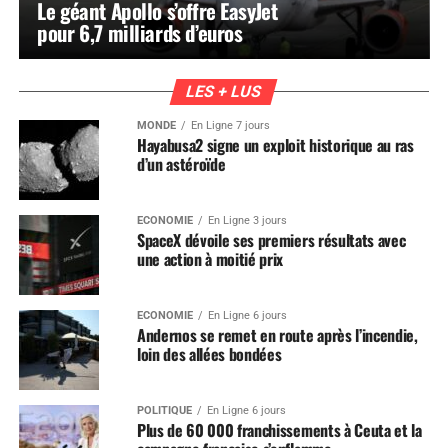
Le géant Apollo s’offre EasyJet
pour 6,7 milliards d’euros
LES + LUS
MONDE
En Ligne 7 jours
Hayabusa2 signe un exploit historique au ras
d’un astéroïde
ÉCONOMIE
En Ligne 3 jours
SpaceX dévoile ses premiers résultats avec
une action à moitié prix
ÉCONOMIE
En Ligne 6 jours
Andernos se remet en route après l’incendie,
loin des allées bondées
POLITIQUE
En Ligne 6 jours
Plus de 60 000 franchissements à Ceuta et la