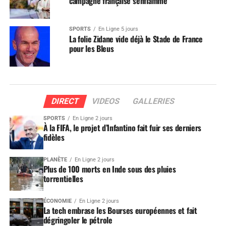
campagne française s’enflamme
SPORTS
En Ligne 5 jours
La folie Zidane vide déjà le Stade de France
pour les Bleus
DIRECT
VIDEOS
GALLERIES
SPORTS
En Ligne 2 jours
À la FIFA, le projet d’Infantino fait fuir ses derniers
fidèles
PLANÈTE
En Ligne 2 jours
Plus de 100 morts en Inde sous des pluies
torrentielles
ÉCONOMIE
En Ligne 2 jours
La tech embrase les Bourses européennes et fait
dégringoler le pétrole