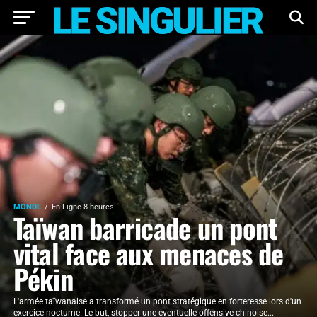
MONDE
En Ligne 8 heures
Taïwan barricade un pont
vital face aux menaces de
Pékin
L'armée taïwanaise a transformé un pont stratégique en forteresse lors d'un
exercice nocturne. Le but, stopper une éventuelle offensive chinoise...