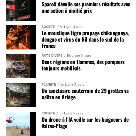
SpaceX dévoile ses premiers résultats avec
une action à moitié prix
SOCIÉTÉ
En Ligne 3 jours
Le moustique tigre propage chikungunya,
dengue et virus du Nil dans le sud de la
France
FAITS DIVERS
En Ligne 6 jours
Deux régions en flammes, des pompiers
toujours mobilisés
PLANÈTE
En Ligne 3 jours
Un sanctuaire souterrain de 29 grottes va
naître en Ariège
SOCIÉTÉ
En Ligne 5 jours
Un drone à l’IA veille sur les baigneurs de
Valras-Plage