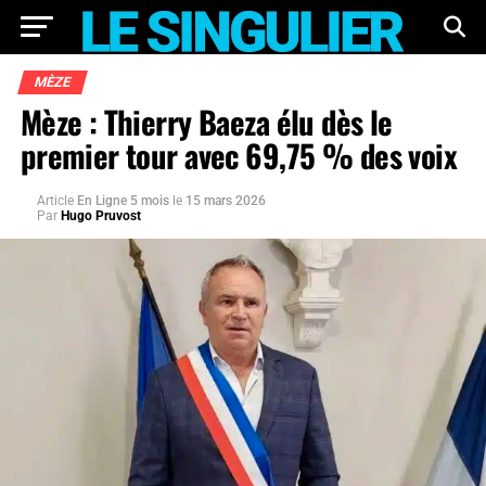
MÈZE
Mèze : Thierry Baeza élu dès le
premier tour avec 69,75 % des voix
Article
En Ligne 5 mois
le
15 mars 2026
Par
Hugo Pruvost