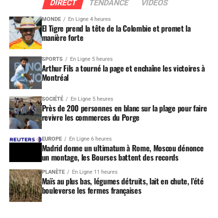
DIRECT
TENDANCE
VIDEOS
MONDE
En Ligne 4 heures
El Tigre prend la tête de la Colombie et promet la
manière forte
SPORTS
En Ligne 5 heures
Arthur Fils a tourné la page et enchaîne les victoires à
Montréal
SOCIÉTÉ
En Ligne 5 heures
Près de 200 personnes en blanc sur la plage pour faire
revivre les commerces du Porge
EUROPE
En Ligne 6 heures
Madrid donne un ultimatum à Rome, Moscou dénonce
un montage, les Bourses battent des records
PLANÈTE
En Ligne 11 heures
Maïs au plus bas, légumes détruits, lait en chute, l’été
bouleverse les fermes françaises