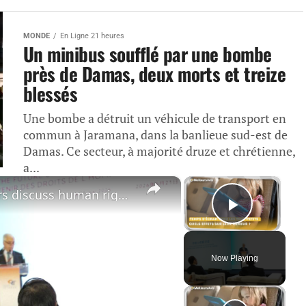
MONDE
En Ligne 21 heures
Un minibus soufflé par une bombe
près de Damas, deux morts et treize
blessés
Une bombe a détruit un véhicule de transport en
commun à Jaramana, dans la banlieue sud-est de
Damas. Ce secteur, à majorité druze et chrétienne,
a...
×
×
France: Chinese, European scholars discuss human rights challenges, development in Paris.
Play Vi
Now Playing