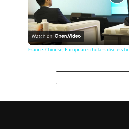
Pl
Vi
Watch on
France: Chinese, European scholars discuss h