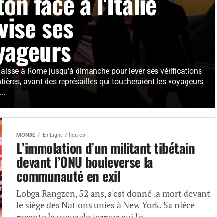
ton face à l'Italie
 vise ses
yageurs
laisse à Rome jusqu'à dimanche pour lever ses vérifications
tières, avant des représailles qui toucheraient les voyageurs
..
MONDE
En Ligne 7 heures
L’immolation d’un militant tibétain
devant l’ONU bouleverse la
communauté en exil
Lobga Rangzen, 52 ans, s'est donné la mort devant
le siège des Nations unies à New York. Sa nièce
raconte la vague de terreur qui l'a...