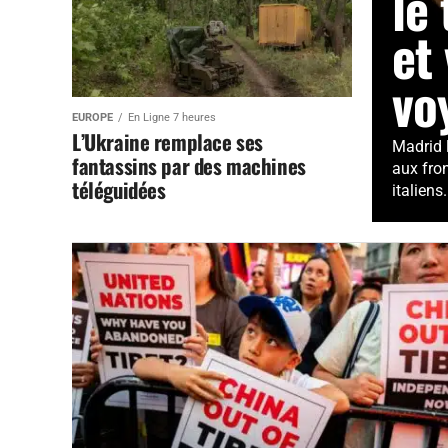
le 
et
vo
EUROPE
En Ligne 7 heures
L’Ukraine remplace ses
Madrid 
fantassins par des machines
aux fron
téléguidées
italiens..