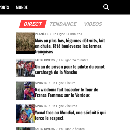
PORTS
MONDE
DIRECT
TENDANCE
VIDEOS
PLANÈTE
En Ligne 14 minutes
Maïs au plus bas, légumes détruits, lait
en chute, l’été bouleverse les fermes
françaises
FAITS DIVERS
En Ligne 24 minutes
Un an de prison pour le pilote du canot
surchargé de la Manche
SPORTS
En Ligne 1 heure
Niewiadoma fait basculer le Tour de
France Femmes sur le Ventoux
SPORTS
En Ligne 2 heures
Yamal face au Mondial, une sérénité qui
force le respect
FAITS DIVERS
En Ligne 2 heures