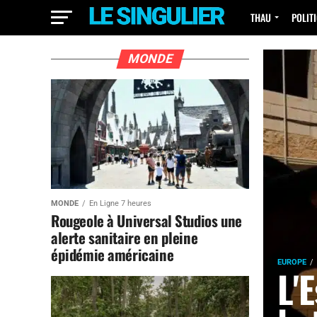
THAU
POLIT
MONDE
MONDE
En Ligne 7 heures
Rougeole à Universal Studios une
alerte sanitaire en pleine
épidémie américaine
EUROPE
L'