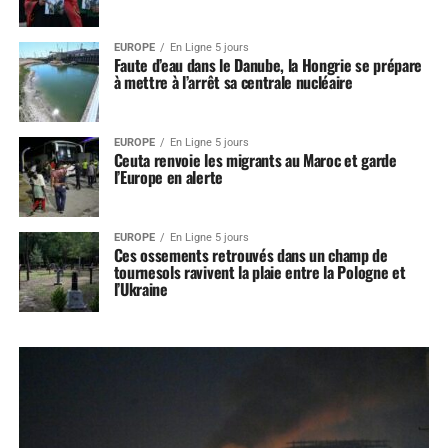
EUROPE
En Ligne 5 jours
Faute d’eau dans le Danube, la Hongrie se prépare
à mettre à l’arrêt sa centrale nucléaire
EUROPE
En Ligne 5 jours
Ceuta renvoie les migrants au Maroc et garde
l’Europe en alerte
EUROPE
En Ligne 5 jours
Ces ossements retrouvés dans un champ de
tournesols ravivent la plaie entre la Pologne et
l’Ukraine