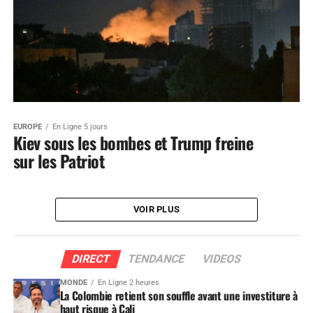
EUROPE
En Ligne 5 jours
Kiev sous les bombes et Trump freine
sur les Patriot
VOIR PLUS
DIRECT
TENDANCE
VIDEOS
MONDE
En Ligne 2 heures
La Colombie retient son souffle avant une investiture à
haut risque à Cali