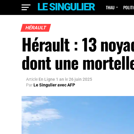
THAU
POLIT
HÉRAULT
Hérault : 13 noya
dont une mortell
Article
En Ligne 1 an
le
26 juin 2025
Par
Le Singulier avec AFP