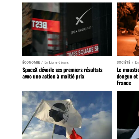
ÉCONOMIE
En Ligne 6 jours
SOCIÉTÉ
En
SpaceX dévoile ses premiers résultats
Le mousti
avec une action à moitié prix
dengue et 
France