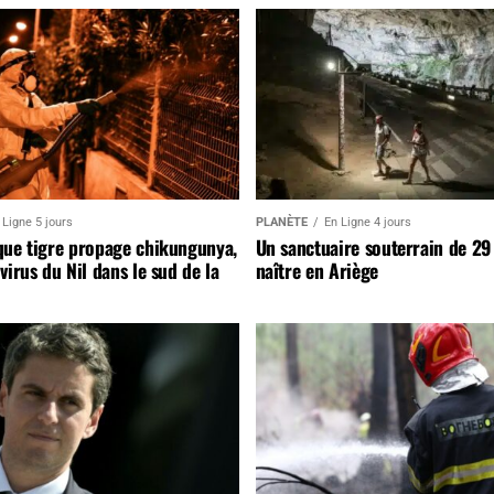
 Ligne 5 jours
PLANÈTE
En Ligne 4 jours
que tigre propage chikungunya,
Un sanctuaire souterrain de 29
virus du Nil dans le sud de la
naître en Ariège