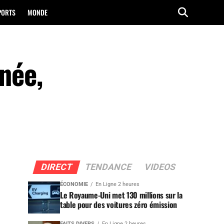
PORTS
MONDE
née,
DIRECT
TENDANCE
VIDEOS
ÉCONOMIE
En Ligne 2 heures
Le Royaume-Uni met 130 millions sur la
table pour des voitures zéro émission
FAITS DIVERS
En Ligne 2 heures