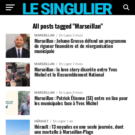
All posts tagged "Marseillan"
MARSEILLAN
En Ligne 5 mois
Marseillan : Johann Grosso défend un programme
de rigueur financière et de réorganisation
municipale
MARSEILLAN
En Ligne 7 mois
Marseillan : la love story discrète entre Yves
Michel et le Rassemblement National
MARSEILLAN
En Ligne 9 mois
Marseillan : Patrick Étienne (SE) entre en lice pour
les municipales face à Yves Michel
HÉRAULT
En Ligne 1 an
Hérault : 13 noyades en une seule journée, dont
une mortelle à Marseillan-Plage