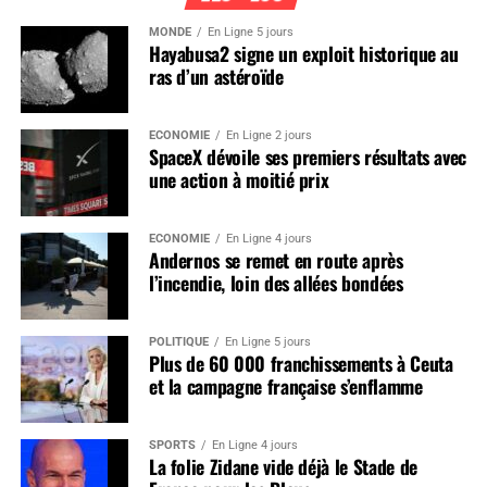
MONDE
En Ligne 5 jours
Hayabusa2 signe un exploit historique au
ras d’un astéroïde
ÉCONOMIE
En Ligne 2 jours
SpaceX dévoile ses premiers résultats avec
une action à moitié prix
ÉCONOMIE
En Ligne 4 jours
Andernos se remet en route après
l’incendie, loin des allées bondées
POLITIQUE
En Ligne 5 jours
Plus de 60 000 franchissements à Ceuta
et la campagne française s’enflamme
SPORTS
En Ligne 4 jours
La folie Zidane vide déjà le Stade de