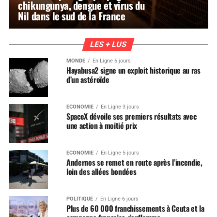
chikungunya, dengue et virus du
Nil dans le sud de la France
LES + LUS
MONDE
En Ligne 6 jours
Hayabusa2 signe un exploit historique au ras
d’un astéroïde
ÉCONOMIE
En Ligne 3 jours
SpaceX dévoile ses premiers résultats avec
une action à moitié prix
ÉCONOMIE
En Ligne 5 jours
Andernos se remet en route après l’incendie,
loin des allées bondées
POLITIQUE
En Ligne 6 jours
Plus de 60 000 franchissements à Ceuta et la