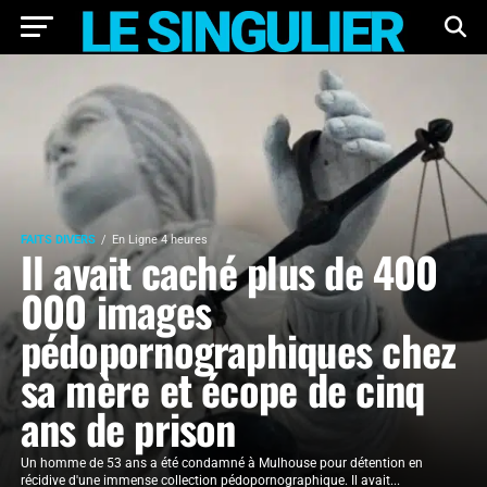
FAITS DIVERS
En Ligne 4 heures
Il avait caché plus de 400
000 images
pédopornographiques chez
sa mère et écope de cinq
ans de prison
Un homme de 53 ans a été condamné à Mulhouse pour détention en
récidive d'une immense collection pédopornographique. Il avait...