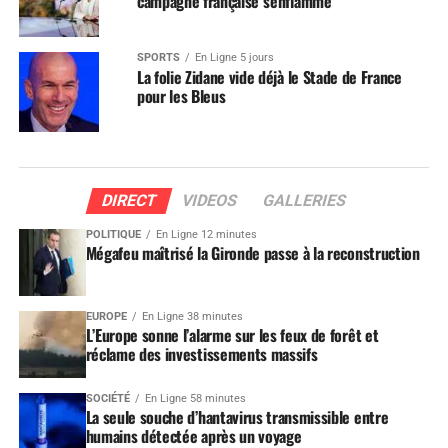
campagne française s’enflamme
SPORTS
En Ligne 5 jours
La folie Zidane vide déjà le Stade de France
pour les Bleus
DIRECT
VIDEOS
GALLERIES
POLITIQUE
En Ligne 12 minutes
Mégafeu maîtrisé la Gironde passe à la reconstruction
EUROPE
En Ligne 38 minutes
L’Europe sonne l’alarme sur les feux de forêt et
réclame des investissements massifs
SOCIÉTÉ
En Ligne 58 minutes
La seule souche d’hantavirus transmissible entre
humains détectée après un voyage