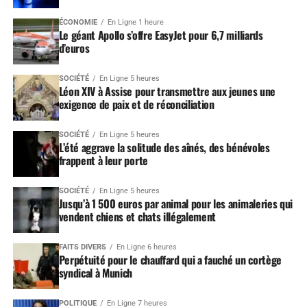
ÉCONOMIE
En Ligne 1 heure
Le géant Apollo s’offre EasyJet pour 6,7 milliards
d’euros
SOCIÉTÉ
En Ligne 5 heures
Léon XIV à Assise pour transmettre aux jeunes une
exigence de paix et de réconciliation
SOCIÉTÉ
En Ligne 5 heures
L’été aggrave la solitude des aînés, des bénévoles
frappent à leur porte
SOCIÉTÉ
En Ligne 5 heures
Jusqu’à 1 500 euros par animal pour les animaleries qui
vendent chiens et chats illégalement
FAITS DIVERS
En Ligne 6 heures
Perpétuité pour le chauffard qui a fauché un cortège
syndical à Munich
POLITIQUE
En Ligne 7 heures