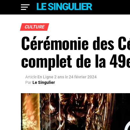
CULTURE
Cérémonie des Cé
complet de la 49e
Article
En Ligne 2 ans
le
24 février 2024
Par
Le Singulier