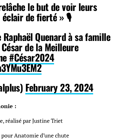
elâche le but de voir leurs
éclair de fierté » 🎙️
 Raphaël Quenard à sa famille
 César de la Meilleure
ine
#César2024
Am3YMu3EM2
lplus)
February 23, 2024
onie :
 réalisé par Justine Triet
t pour Anatomie d’une chute