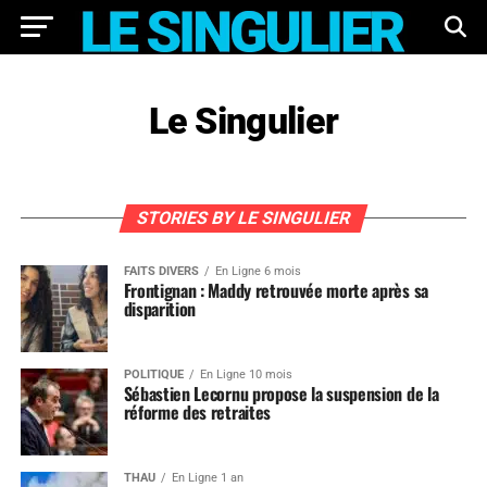
Le Singulier
STORIES BY LE SINGULIER
FAITS DIVERS
En Ligne 6 mois
Frontignan : Maddy retrouvée morte après sa
disparition
POLITIQUE
En Ligne 10 mois
Sébastien Lecornu propose la suspension de la
réforme des retraites
THAU
En Ligne 1 an