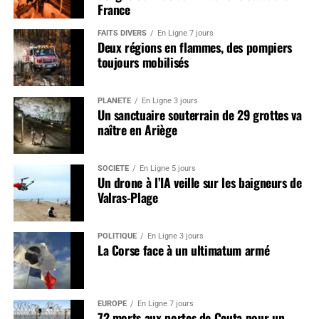
France
FAITS DIVERS
En Ligne 7 jours
Deux régions en flammes, des pompiers
toujours mobilisés
PLANÈTE
En Ligne 3 jours
Un sanctuaire souterrain de 29 grottes va
naître en Ariège
SOCIÉTÉ
En Ligne 5 jours
Un drone à l’IA veille sur les baigneurs de
Valras-Plage
POLITIQUE
En Ligne 3 jours
La Corse face à un ultimatum armé
EUROPE
En Ligne 7 jours
72 morts aux portes de Ceuta pour un