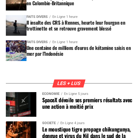
en Colombie-Britannique
FAITS DIVERS
En Ligne 1 heure
Il insulte des CRS à Rennes, heurte leur fourgon en
trottinette et se retrouve gravement blessé
FAITS DIVERS
En Ligne 1 heure
Une centaine de millions d’euros de kétamine saisis en
mer par l’Indonésie
LES + LUS
ÉCONOMIE
En Ligne 5 jours
SpaceX dévoile ses premiers résultats avec
une action à moitié prix
SOCIÉTÉ
En Ligne 4 jours
Le moustique tigre propage chikungunya,
dengue et virus du Nil dans le sud de la