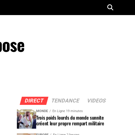
pose
DIRECT
TENDANCE
VIDEOS
MONDE
En Ligne 19 minutes
Trois poids lourds du monde sunnite
créent leur propre rempart militaire
EUROPE
En Ligne 2 heures