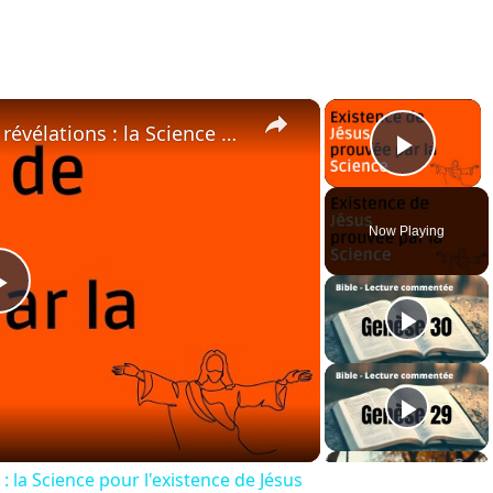
×
×
saint suaire Turin dernières révélations : la Science pour l'existence de Jésus
Play 
Now Playing
Play
Video
 : la Science pour l'existence de Jésus