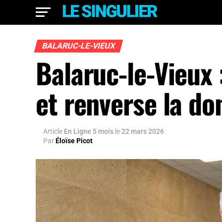
BALARUC-LE-VIEUX
Balaruc-le-Vieux 
et renverse la do
Article
En Ligne 5 mois
le
22 mars 2026
Par
Éloïse Picot