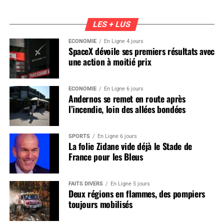
LES + LUS
ÉCONOMIE
En Ligne 4 jours
SpaceX dévoile ses premiers résultats avec
une action à moitié prix
ÉCONOMIE
En Ligne 6 jours
Andernos se remet en route après
l’incendie, loin des allées bondées
SPORTS
En Ligne 6 jours
La folie Zidane vide déjà le Stade de
France pour les Bleus
FAITS DIVERS
En Ligne 5 jours
Deux régions en flammes, des pompiers
toujours mobilisés