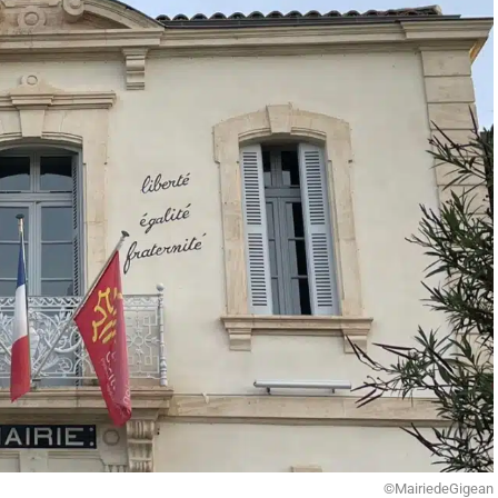
©MairiedeGigean