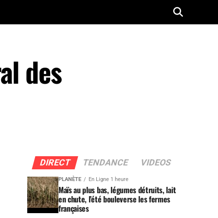
al des
DIRECT
TENDANCE
VIDEOS
PLANÈTE
En Ligne 1 heure
Maïs au plus bas, légumes détruits, lait
en chute, l’été bouleverse les fermes
françaises