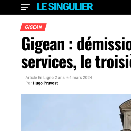
GIGEAN
Gigean : démissio
services, le trois
Article
En Ligne 2 ans
le
4 mars 2024
Par
Hugo Pruvost