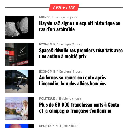
LES + LUS
MONDE
En Ligne 6 jours
Hayabusa2 signe un exploit historique au
ras d’un astéroïde
ÉCONOMIE
En Ligne 2 jours
SpaceX dévoile ses premiers résultats avec
une action à moitié prix
ÉCONOMIE
En Ligne 5 jours
Andernos se remet en route après
l’incendie, loin des allées bondées
POLITIQUE
En Ligne 6 jours
Plus de 60 000 franchissements à Ceuta
et la campagne française s’enflamme
SPORTS
En Ligne 5 jours