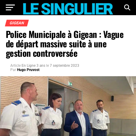
GIGEAN
Police Municipale à Gigean : Vague
de départ massive suite à une
gestion controversée
Article
En Ligne 3 ans
le
7 septembre 2023
Par
Hugo Pruvost