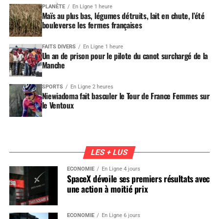
PLANÈTE
En Ligne 1 heure
Maïs au plus bas, légumes détruits, lait en chute, l’été
bouleverse les fermes françaises
FAITS DIVERS
En Ligne 1 heure
Un an de prison pour le pilote du canot surchargé de la
Manche
SPORTS
En Ligne 2 heures
Niewiadoma fait basculer le Tour de France Femmes sur
le Ventoux
LES + LUS
ÉCONOMIE
En Ligne 4 jours
SpaceX dévoile ses premiers résultats avec
une action à moitié prix
ÉCONOMIE
En Ligne 6 jours