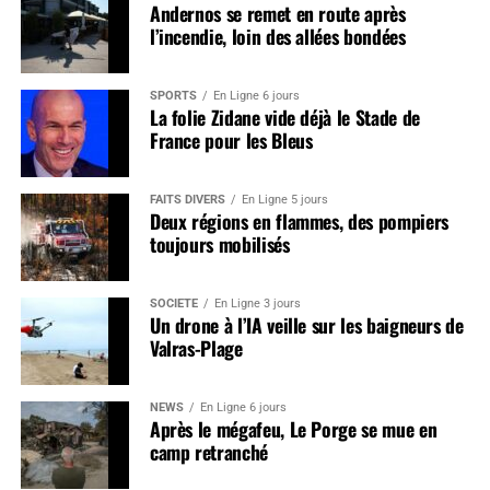
Andernos se remet en route après
l’incendie, loin des allées bondées
SPORTS
En Ligne 6 jours
La folie Zidane vide déjà le Stade de
France pour les Bleus
FAITS DIVERS
En Ligne 5 jours
Deux régions en flammes, des pompiers
toujours mobilisés
SOCIÉTÉ
En Ligne 3 jours
Un drone à l’IA veille sur les baigneurs de
Valras-Plage
NEWS
En Ligne 6 jours
Après le mégafeu, Le Porge se mue en
camp retranché