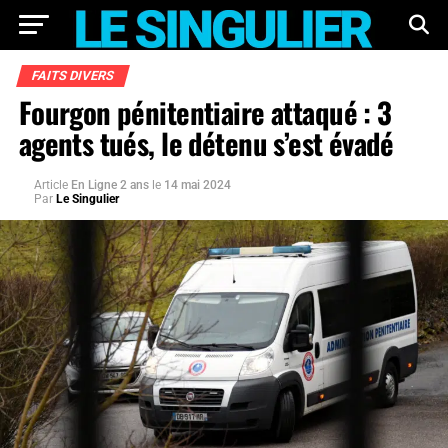
FAITS DIVERS
Fourgon pénitentiaire attaqué : 3
agents tués, le détenu s’est évadé
Article
En Ligne 2 ans
le
14 mai 2024
Par
Le Singulier