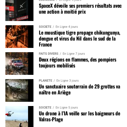
SpaceX dévoile ses premiers résultats avec
une action à moitié prix
SOCIÉTÉ
En Ligne 4 jours
Le moustique tigre propage chikungunya,
dengue et virus du Nil dans le sud de la
France
FAITS DIVERS
En Ligne 7 jours
Deux régions en flammes, des pompiers
toujours mobilisés
PLANÈTE
En Ligne 3 jours
Un sanctuaire souterrain de 29 grottes va
naître en Ariège
SOCIÉTÉ
En Ligne 5 jours
Un drone à l’IA veille sur les baigneurs de
Valras-Plage