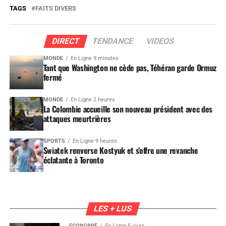
TAGS
FAITS DIVERS
DIRECT
TENDANCE
VIDEOS
MONDE
En Ligne 9 minutes
Tant que Washington ne cède pas, Téhéran garde Ormuz
fermé
MONDE
En Ligne 2 heures
La Colombie accueille son nouveau président avec des
attaques meurtrières
SPORTS
En Ligne 9 heures
Swiatek renverse Kostyuk et s’offre une revanche
éclatante à Toronto
LES + LUS
ÉCONOMIE
En Ligne 5 jours