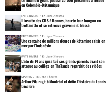
Un incendie géant pousse 20 000 personnes à l’exode
en Colombie-Britannique
FAITS DIVERS
En Ligne 2 heures
Il insulte des CRS à Rennes, heurte leur fourgon en
trottinette et se retrouve gravement blessé
FAITS DIVERS
En Ligne 2 heures
Une centaine de millions d’euros de kétamine saisis en
mer par l’Indonésie
FAITS DIVERS
En Ligne 3 heures
L’ado de 14 ans qui a tué ses grands-parents avant son
attaque au collège en Thaïlande regardait des vidéos
SPORTS
En Ligne 3 heures
Arthur Fils rugit à Montréal et défie l’histoire du tennis
tricolore