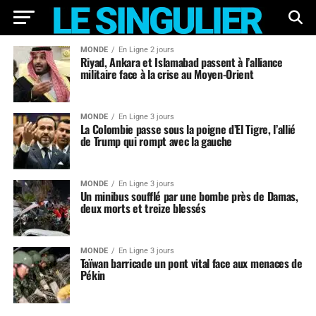
MONDE
En Ligne 2 jours
Riyad, Ankara et Islamabad passent à l’alliance
militaire face à la crise au Moyen-Orient
MONDE
En Ligne 3 jours
La Colombie passe sous la poigne d’El Tigre, l’allié
de Trump qui rompt avec la gauche
MONDE
En Ligne 3 jours
Un minibus soufflé par une bombe près de Damas,
deux morts et treize blessés
MONDE
En Ligne 3 jours
Taïwan barricade un pont vital face aux menaces de
Pékin