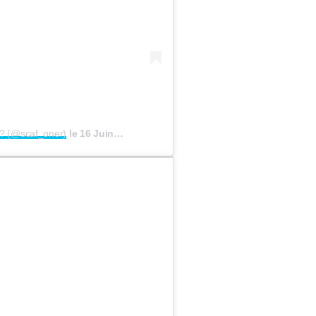
?? (@scaf_oner)
le
16 Juin 2020 à 6 :17 PDT