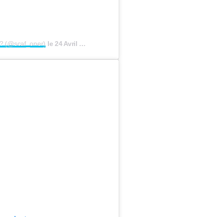
?? (@scaf_oner)
le
24 Avril 2020 à 6 :38 PDT