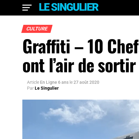
CULTURE
Graffiti – 10 Che
ont l’air de sorti
Article
En Ligne 6 ans
le
27 août 2020
Par
Le Singulier