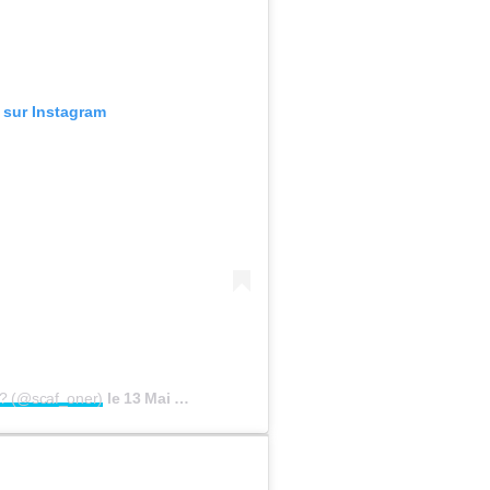
n sur Instagram
?? (@scaf_oner)
le
13 Mai 2020 à 5 :56 PDT