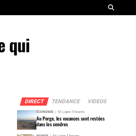
e qui
DIRECT
TENDANCE
VIDEOS
ÉCONOMIE
En Ligne 3 heures
Au Porge, les vacances sont restées
dans les cendres
MONDE
En Ligne 3 heures