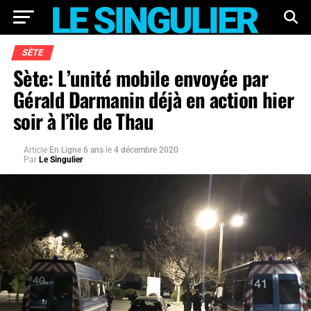
SÈTE
Sète: L’unité mobile envoyée par
Gérald Darmanin déjà en action hier
soir à l’île de Thau
Article
En Ligne 6 ans
le
4 décembre 2020
Par
Le Singulier