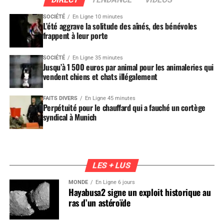
SOCIÉTÉ
En Ligne 10 minutes
L’été aggrave la solitude des aînés, des bénévoles
frappent à leur porte
SOCIÉTÉ
En Ligne 35 minutes
Jusqu’à 1 500 euros par animal pour les animaleries qui
vendent chiens et chats illégalement
FAITS DIVERS
En Ligne 45 minutes
Perpétuité pour le chauffard qui a fauché un cortège
syndical à Munich
LES + LUS
MONDE
En Ligne 6 jours
Hayabusa2 signe un exploit historique au
ras d’un astéroïde