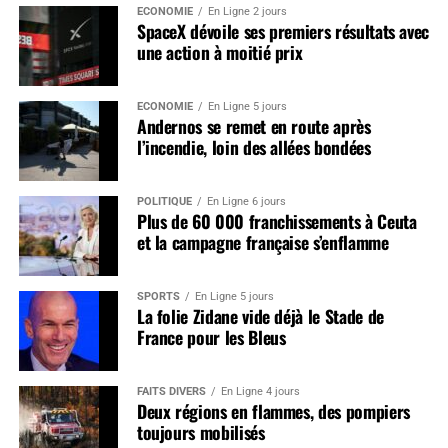
ÉCONOMIE
En Ligne 2 jours
SpaceX dévoile ses premiers résultats avec
une action à moitié prix
ÉCONOMIE
En Ligne 5 jours
Andernos se remet en route après
l’incendie, loin des allées bondées
POLITIQUE
En Ligne 6 jours
Plus de 60 000 franchissements à Ceuta
et la campagne française s’enflamme
SPORTS
En Ligne 5 jours
La folie Zidane vide déjà le Stade de
France pour les Bleus
FAITS DIVERS
En Ligne 4 jours
Deux régions en flammes, des pompiers
toujours mobilisés