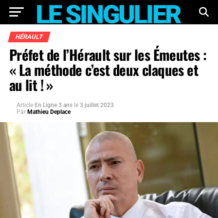
HÉRAULT
Préfet de l’Hérault sur les Émeutes :
« La méthode c’est deux claques et
au lit ! »
Article
En Ligne 3 ans
le
3 juillet 2023
Par
Mathieu Deplace