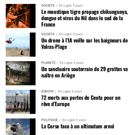
SOCIÉTÉ
En Ligne 3 jours
Le moustique tigre propage chikungunya,
dengue et virus du Nil dans le sud de la
France
SOCIÉTÉ
En Ligne 5 jours
Un drone à l’IA veille sur les baigneurs de
Valras-Plage
PLANÈTE
En Ligne 3 jours
Un sanctuaire souterrain de 29 grottes va
naître en Ariège
EUROPE
En Ligne 6 jours
72 morts aux portes de Ceuta pour un
rêve d’Europe
POLITIQUE
En Ligne 3 jours
La Corse face à un ultimatum armé