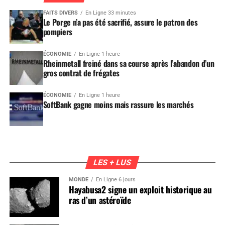
FAITS DIVERS
En Ligne 33 minutes
Le Porge n’a pas été sacrifié, assure le patron des
pompiers
ÉCONOMIE
En Ligne 1 heure
Rheinmetall freiné dans sa course après l’abandon d’un
gros contrat de frégates
ÉCONOMIE
En Ligne 1 heure
SoftBank gagne moins mais rassure les marchés
LES + LUS
MONDE
En Ligne 6 jours
Hayabusa2 signe un exploit historique au
ras d’un astéroïde