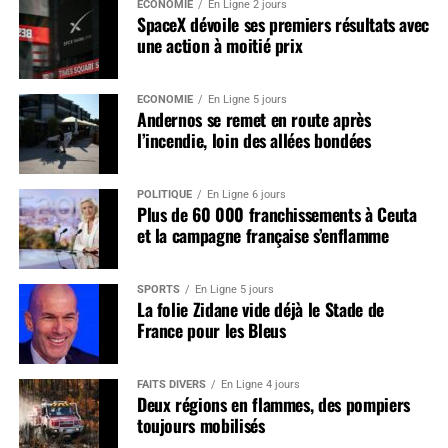
ÉCONOMIE
En Ligne 2 jours
SpaceX dévoile ses premiers résultats avec
une action à moitié prix
ÉCONOMIE
En Ligne 5 jours
Andernos se remet en route après
l’incendie, loin des allées bondées
POLITIQUE
En Ligne 6 jours
Plus de 60 000 franchissements à Ceuta
et la campagne française s’enflamme
SPORTS
En Ligne 5 jours
La folie Zidane vide déjà le Stade de
France pour les Bleus
FAITS DIVERS
En Ligne 4 jours
Deux régions en flammes, des pompiers
toujours mobilisés