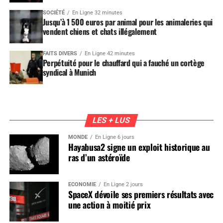
SOCIÉTÉ
En Ligne 32 minutes
Jusqu’à 1 500 euros par animal pour les animaleries qui
vendent chiens et chats illégalement
FAITS DIVERS
En Ligne 42 minutes
Perpétuité pour le chauffard qui a fauché un cortège
syndical à Munich
LES + LUS
MONDE
En Ligne 6 jours
Hayabusa2 signe un exploit historique au
ras d’un astéroïde
ÉCONOMIE
En Ligne 2 jours
SpaceX dévoile ses premiers résultats avec
une action à moitié prix