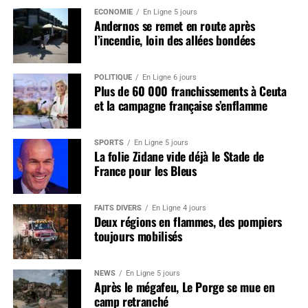
ÉCONOMIE
En Ligne 5 jours
Andernos se remet en route après
l’incendie, loin des allées bondées
POLITIQUE
En Ligne 6 jours
Plus de 60 000 franchissements à Ceuta
et la campagne française s’enflamme
SPORTS
En Ligne 5 jours
La folie Zidane vide déjà le Stade de
France pour les Bleus
FAITS DIVERS
En Ligne 4 jours
Deux régions en flammes, des pompiers
toujours mobilisés
NEWS
En Ligne 5 jours
Après le mégafeu, Le Porge se mue en
camp retranché