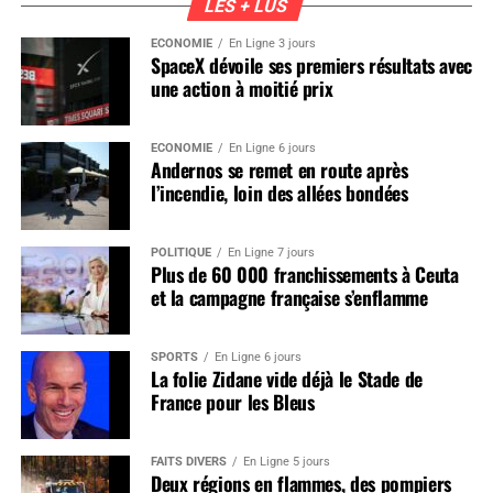
LES + LUS
ÉCONOMIE
En Ligne 3 jours
SpaceX dévoile ses premiers résultats avec
une action à moitié prix
ÉCONOMIE
En Ligne 6 jours
Andernos se remet en route après
l’incendie, loin des allées bondées
POLITIQUE
En Ligne 7 jours
Plus de 60 000 franchissements à Ceuta
et la campagne française s’enflamme
SPORTS
En Ligne 6 jours
La folie Zidane vide déjà le Stade de
France pour les Bleus
FAITS DIVERS
En Ligne 5 jours
Deux régions en flammes, des pompiers