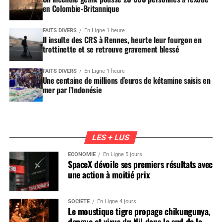
en Colombie-Britannique
FAITS DIVERS
En Ligne 1 heure
Il insulte des CRS à Rennes, heurte leur fourgon en
trottinette et se retrouve gravement blessé
FAITS DIVERS
En Ligne 1 heure
Une centaine de millions d’euros de kétamine saisis en
mer par l’Indonésie
LES + LUS
ÉCONOMIE
En Ligne 5 jours
SpaceX dévoile ses premiers résultats avec
une action à moitié prix
SOCIÉTÉ
En Ligne 4 jours
Le moustique tigre propage chikungunya,
dengue et virus du Nil dans le sud de la