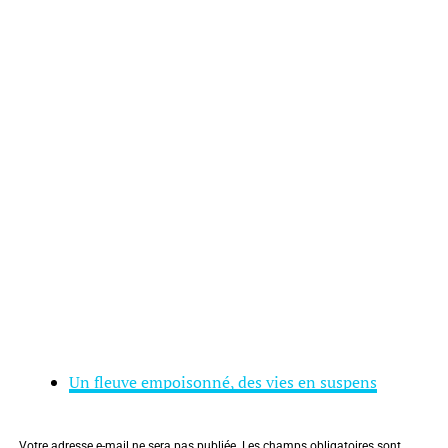
Un fleuve empoisonné, des vies en suspens
Votre adresse e-mail ne sera pas publiée.
Les champs obligatoires sont