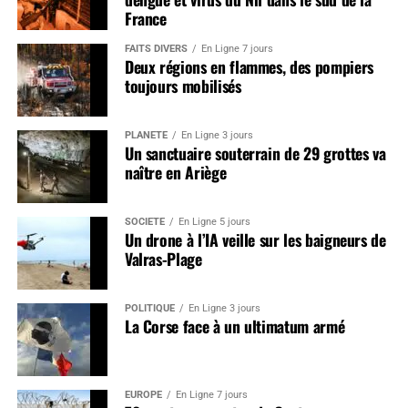
France
FAITS DIVERS
En Ligne 7 jours
Deux régions en flammes, des pompiers
toujours mobilisés
PLANÈTE
En Ligne 3 jours
Un sanctuaire souterrain de 29 grottes va
naître en Ariège
SOCIÉTÉ
En Ligne 5 jours
Un drone à l’IA veille sur les baigneurs de
Valras-Plage
POLITIQUE
En Ligne 3 jours
La Corse face à un ultimatum armé
EUROPE
En Ligne 7 jours