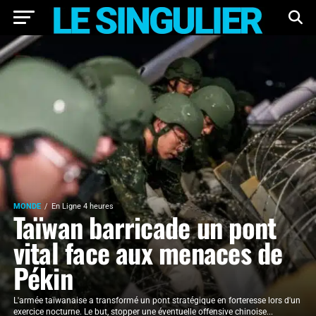
MONDE
En Ligne 4 heures
Taïwan barricade un pont
vital face aux menaces de
Pékin
L'armée taïwanaise a transformé un pont stratégique en forteresse lors d'un
exercice nocturne. Le but, stopper une éventuelle offensive chinoise...