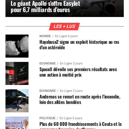
Le géant Apollo s’offre EasyJet
pour 6,7 milliards d’euros
LES + LUS
MONDE
En Ligne 6 jours
Hayabusa2 signe un exploit historique au ras
d’un astéroïde
ÉCONOMIE
En Ligne 3 jours
SpaceX dévoile ses premiers résultats avec
une action à moitié prix
ÉCONOMIE
En Ligne 5 jours
Andernos se remet en route après l’incendie,
loin des allées bondées
POLITIQUE
En Ligne 6 jours
Plus de 60 000 franchissements à Ceuta et la