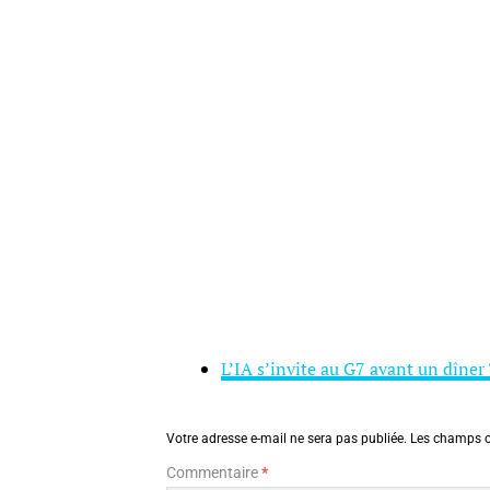
L’IA s’invite au G7 avant un dîner
Votre adresse e-mail ne sera pas publiée.
Les champs o
Commentaire
*