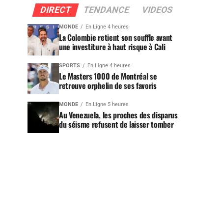
DIRECT
TENDANCE
VIDEOS
MONDE
En Ligne 4 heures
La Colombie retient son souffle avant
une investiture à haut risque à Cali
SPORTS
En Ligne 4 heures
Le Masters 1000 de Montréal se
retrouve orphelin de ses favoris
MONDE
En Ligne 5 heures
Au Venezuela, les proches des disparus
du séisme refusent de laisser tomber