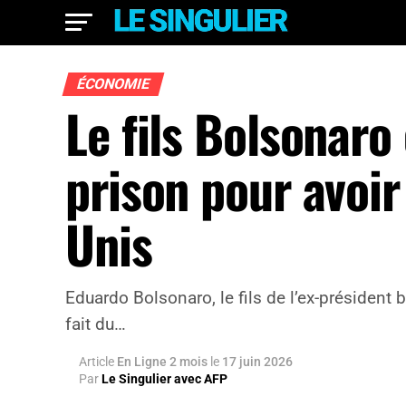
ÉCONOMIE
Le fils Bolsonar
prison pour avoir 
Unis
Eduardo Bolsonaro, le fils de l’ex-président 
fait du…
Article
En Ligne 2 mois
le
17 juin 2026
Par
Le Singulier avec AFP