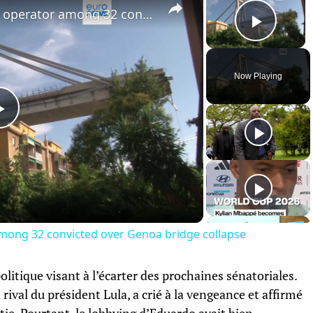
Ex-CEO of Italian motorway operator among 32 convicted over Genoa bridge collapse
Play 
Now Playing
Play
Video
mong 32 convicted over Genoa bridge collapse
litique visant à l’écarter des prochaines sénatoriales.
 rival du président Lula, a crié à la vengeance et affirmé