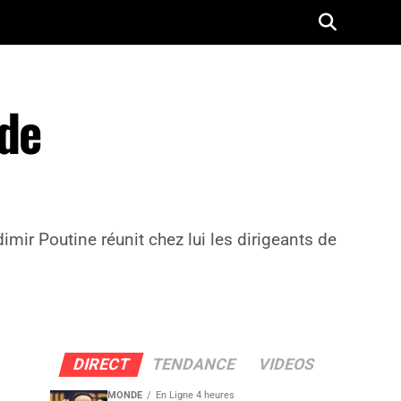
 de
ir Poutine réunit chez lui les dirigeants de
DIRECT
TENDANCE
VIDEOS
MONDE
En Ligne 4 heures