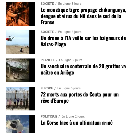
SOCIÉTÉ
En Ligne 3 jours
Le moustique tigre propage chikungunya,
dengue et virus du Nil dans le sud de la
France
SOCIÉTÉ
En Ligne 4 jours
Un drone à l’IA veille sur les baigneurs de
Valras-Plage
PLANÈTE
En Ligne 2 jours
Un sanctuaire souterrain de 29 grottes va
naître en Ariège
EUROPE
En Ligne 6 jours
72 morts aux portes de Ceuta pour un
rêve d’Europe
POLITIQUE
En Ligne 2 jours
La Corse face à un ultimatum armé