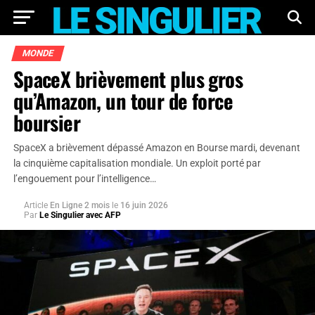
MONDE
SpaceX brièvement plus gros
qu’Amazon, un tour de force
boursier
SpaceX a brièvement dépassé Amazon en Bourse mardi, devenant
la cinquième capitalisation mondiale. Un exploit porté par
l’engouement pour l’intelligence…
Article
En Ligne 2 mois
le
16 juin 2026
Par
Le Singulier avec AFP