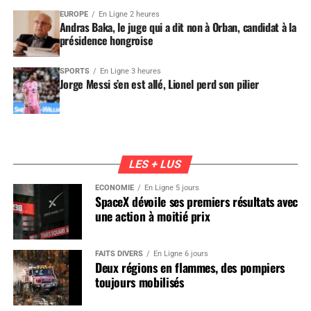
EUROPE
En Ligne 2 heures
Andras Baka, le juge qui a dit non à Orban, candidat à la
présidence hongroise
SPORTS
En Ligne 3 heures
Jorge Messi s’en est allé, Lionel perd son pilier
LES + LUS
ÉCONOMIE
En Ligne 5 jours
SpaceX dévoile ses premiers résultats avec
une action à moitié prix
FAITS DIVERS
En Ligne 6 jours
Deux régions en flammes, des pompiers
toujours mobilisés