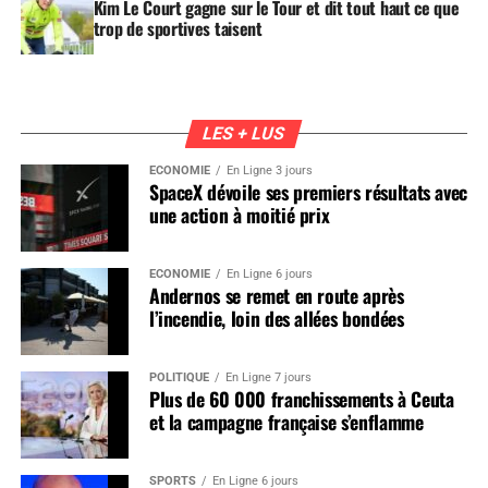
Kim Le Court gagne sur le Tour et dit tout haut ce que
trop de sportives taisent
LES + LUS
ÉCONOMIE
En Ligne 3 jours
SpaceX dévoile ses premiers résultats avec
une action à moitié prix
ÉCONOMIE
En Ligne 6 jours
Andernos se remet en route après
l’incendie, loin des allées bondées
POLITIQUE
En Ligne 7 jours
Plus de 60 000 franchissements à Ceuta
et la campagne française s’enflamme
SPORTS
En Ligne 6 jours