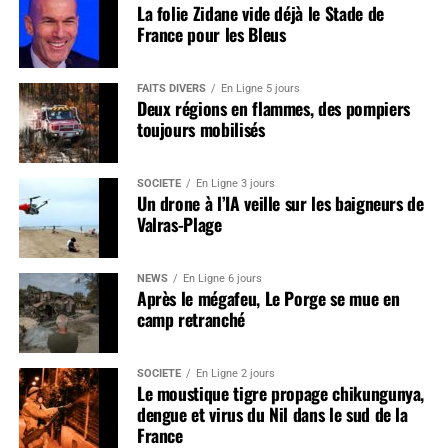
La folie Zidane vide déjà le Stade de
France pour les Bleus
FAITS DIVERS
En Ligne 5 jours
Deux régions en flammes, des pompiers
toujours mobilisés
SOCIÉTÉ
En Ligne 3 jours
Un drone à l’IA veille sur les baigneurs de
Valras-Plage
NEWS
En Ligne 6 jours
Après le mégafeu, Le Porge se mue en
camp retranché
SOCIÉTÉ
En Ligne 2 jours
Le moustique tigre propage chikungunya,
dengue et virus du Nil dans le sud de la
France