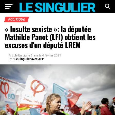
POLITIQUE
« Insulte sexiste »: la députée
Mathilde Panot (LFI) obtient les
excuses d’un député LREM
Article
En Ligne 6 ans
le
4 février 2021
Par
Le Singulier avec AFP