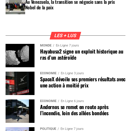
Au Venezuela, la transition se négocie sans la prix
Nobel de la paix
LES + LUS
MONDE
En Ligne 7 jours
Hayabusa2 signe un exploit historique au
ras d’un astéroïde
ÉCONOMIE
En Ligne 3 jours
SpaceX dévoile ses premiers résultats avec
une action à moitié prix
ÉCONOMIE
En Ligne 6 jours
Andernos se remet en route après
l’incendie, loin des allées bondées
POLITIQUE
En Ligne 7 jours