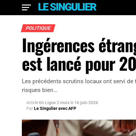
POLITIQUE
Ingérences étran
est lancé pour 2
Les précédents scrutins locaux ont servi de 
risques bien…
Article
En Ligne 2 mois
le
16 juin 2026
Par
Le Singulier avec AFP