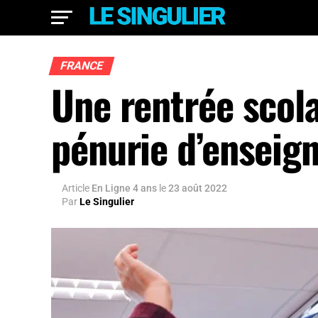
FRANCE
Une rentrée scola
pénurie d’enseig
Article
En Ligne 4 ans
le
23 août 2022
Par
Le Singulier