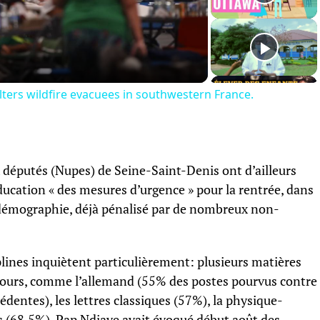
Video
lters wildfire evacuees in southwestern France.
x députés (Nupes) de Seine-Saint-Denis ont d’ailleurs
ducation « des mesures d’urgence » pour la rentrée, dans
 démographie, déjà pénalisé par de nombreux non-
plines inquiètent particulièrement: plusieurs matières
oncours, comme l’allemand (55% des postes pourvus contre
dentes), les lettres classiques (57%), la physique-
 (68,5%). Pap Ndiaye avait évoqué début août des