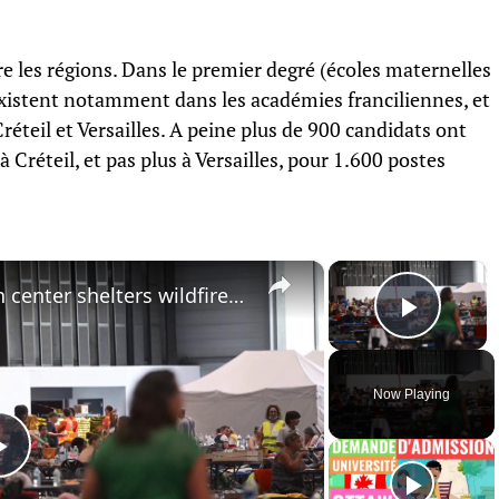
re les régions. Dans le premier degré (écoles maternelles
 existent notamment dans les académies franciliennes, et
réteil et Versailles. A peine plus de 900 candidats ont
 Créteil, et pas plus à Versailles, pour 1.600 postes
×
×
France: Bordeaux exhibition center shelters wildfire evacuees in southwestern France.
Play 
Now Playing
Play