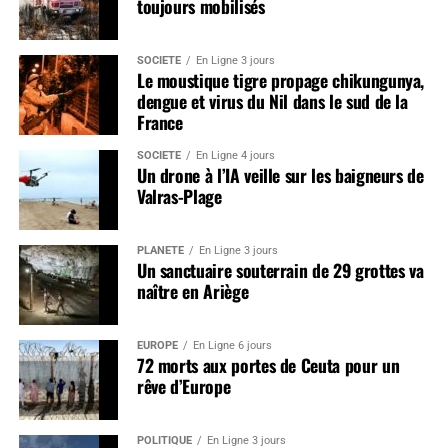
toujours mobilisés
SOCIÉTÉ
En Ligne 3 jours
Le moustique tigre propage chikungunya,
dengue et virus du Nil dans le sud de la
France
SOCIÉTÉ
En Ligne 4 jours
Un drone à l’IA veille sur les baigneurs de
Valras-Plage
PLANÈTE
En Ligne 3 jours
Un sanctuaire souterrain de 29 grottes va
naître en Ariège
EUROPE
En Ligne 6 jours
72 morts aux portes de Ceuta pour un
rêve d’Europe
POLITIQUE
En Ligne 3 jours