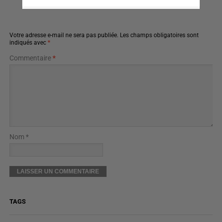
Nom *
TAGS
DIRECT
TENDANCE
VIDEOS
FAITS DIVERS
En Ligne 7 minutes
Un patron de média identitaire affirme avoir été pris à
partie par 150 antifas sur une île bretonne
SPORTS
En Ligne 12 minutes
Kim Le Court gagne sur le Tour et dit tout haut ce que
trop de sportives taisent