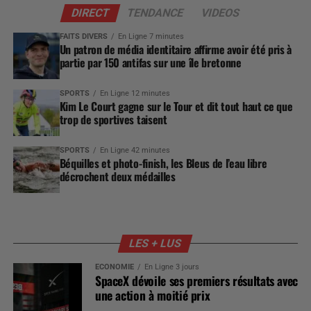
SPORTS
En Ligne 42 minutes
Béquilles et photo-finish, les Bleus de l’eau libre
décrochent deux médailles
LES + LUS
ÉCONOMIE
En Ligne 3 jours
SpaceX dévoile ses premiers résultats avec
une action à moitié prix
ÉCONOMIE
En Ligne 6 jours
Andernos se remet en route après
l’incendie, loin des allées bondées
POLITIQUE
En Ligne 7 jours
Plus de 60 000 franchissements à Ceuta
et la campagne française s’enflamme