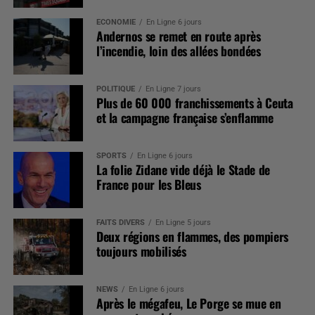
SPORTS
En Ligne 6 jours
La folie Zidane vide déjà le Stade de
France pour les Bleus
FAITS DIVERS
En Ligne 5 jours
Deux régions en flammes, des pompiers
toujours mobilisés
NEWS
En Ligne 6 jours
Après le mégafeu, Le Porge se mue en
camp retranché
SOCIÉTÉ
En Ligne 3 jours
Un drone à l’IA veille sur les baigneurs de
Valras-Plage
SOCIÉTÉ
En Ligne 2 jours
Le moustique tigre propage chikungunya,
dengue et virus du Nil dans le sud de la