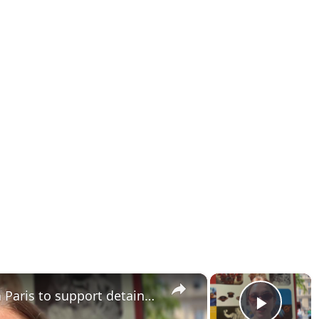
×
×
France: Protesters gather in Paris to support detained Gaza aid flotilla activists.