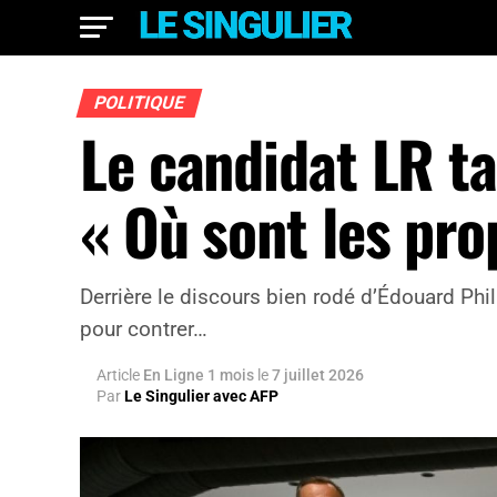
POLITIQUE
Le candidat LR ta
« Où sont les pro
Derrière le discours bien rodé d’Édouard Phi
pour contrer…
Article
En Ligne 1 mois
le
7 juillet 2026
Par
Le Singulier avec AFP