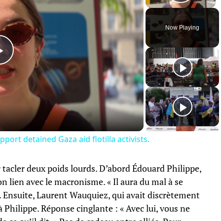
Play 
Now Playing
Play
Video
port detained Gaza aid flotilla activists.
r tacler deux poids lourds. D’abord Édouard Philippe,
on lien avec le macronisme. « Il aura du mal à se
l. Ensuite, Laurent Wauquiez, qui avait discrètement
à Philippe. Réponse cinglante : « Avec lui, vous ne