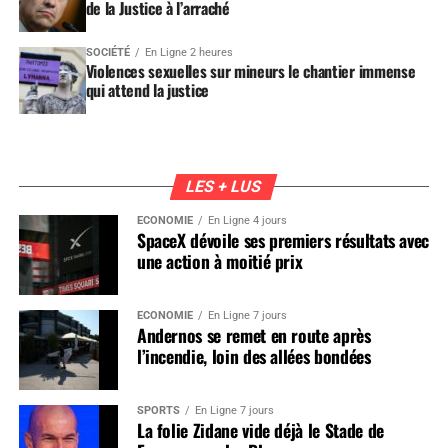
de la Justice à l’arraché
SOCIÉTÉ
En Ligne 2 heures
Violences sexuelles sur mineurs le chantier immense
qui attend la justice
LES + LUS
ÉCONOMIE
En Ligne 4 jours
SpaceX dévoile ses premiers résultats avec
une action à moitié prix
ÉCONOMIE
En Ligne 7 jours
Andernos se remet en route après
l’incendie, loin des allées bondées
SPORTS
En Ligne 7 jours
La folie Zidane vide déjà le Stade de