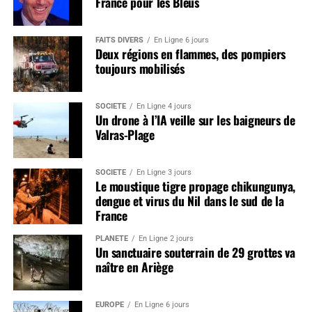
France pour les Bleus
FAITS DIVERS
En Ligne 6 jours
Deux régions en flammes, des pompiers
toujours mobilisés
SOCIÉTÉ
En Ligne 4 jours
Un drone à l’IA veille sur les baigneurs de
Valras-Plage
SOCIÉTÉ
En Ligne 3 jours
Le moustique tigre propage chikungunya,
dengue et virus du Nil dans le sud de la
France
PLANÈTE
En Ligne 2 jours
Un sanctuaire souterrain de 29 grottes va
naître en Ariège
EUROPE
En Ligne 6 jours