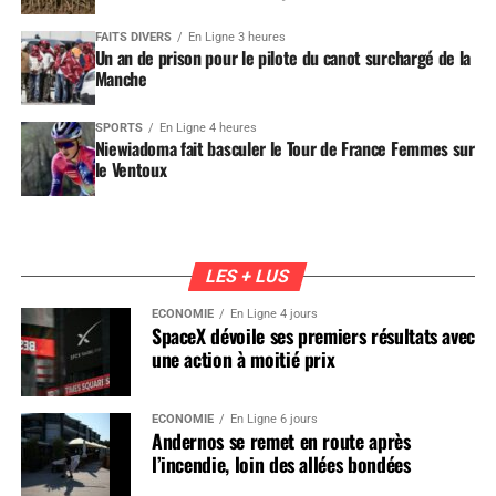
FAITS DIVERS
En Ligne 3 heures
Un an de prison pour le pilote du canot surchargé de la
Manche
SPORTS
En Ligne 4 heures
Niewiadoma fait basculer le Tour de France Femmes sur
le Ventoux
LES + LUS
ÉCONOMIE
En Ligne 4 jours
SpaceX dévoile ses premiers résultats avec
une action à moitié prix
ÉCONOMIE
En Ligne 6 jours
Andernos se remet en route après
l’incendie, loin des allées bondées