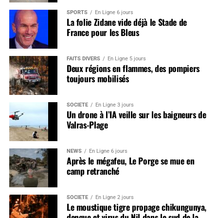
SPORTS
En Ligne 6 jours
La folie Zidane vide déjà le Stade de
France pour les Bleus
FAITS DIVERS
En Ligne 5 jours
Deux régions en flammes, des pompiers
toujours mobilisés
SOCIÉTÉ
En Ligne 3 jours
Un drone à l’IA veille sur les baigneurs de
Valras-Plage
NEWS
En Ligne 6 jours
Après le mégafeu, Le Porge se mue en
camp retranché
SOCIÉTÉ
En Ligne 2 jours
Le moustique tigre propage chikungunya,
dengue et virus du Nil dans le sud de la