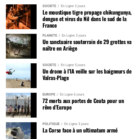
SOCIÉTÉ
En Ligne 3 jours
Le moustique tigre propage chikungunya,
dengue et virus du Nil dans le sud de la
France
PLANÈTE
En Ligne 3 jours
Un sanctuaire souterrain de 29 grottes va
naître en Ariège
SOCIÉTÉ
En Ligne 5 jours
Un drone à l’IA veille sur les baigneurs de
Valras-Plage
EUROPE
En Ligne 6 jours
72 morts aux portes de Ceuta pour un
rêve d’Europe
POLITIQUE
En Ligne 3 jours
La Corse face à un ultimatum armé