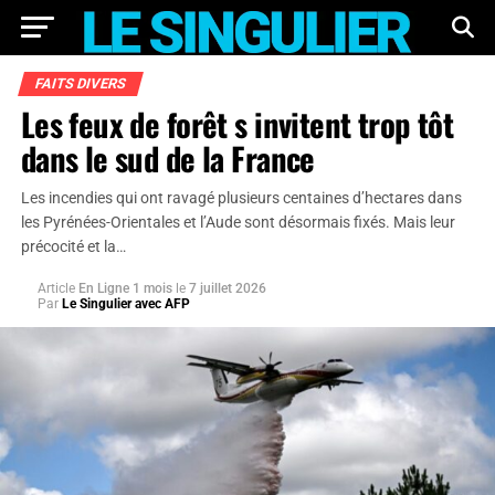
FAITS DIVERS
Les feux de forêt s invitent trop tôt
dans le sud de la France
Les incendies qui ont ravagé plusieurs centaines d’hectares dans
les Pyrénées-Orientales et l’Aude sont désormais fixés. Mais leur
précocité et la…
Article
En Ligne 1 mois
le
7 juillet 2026
Par
Le Singulier avec AFP