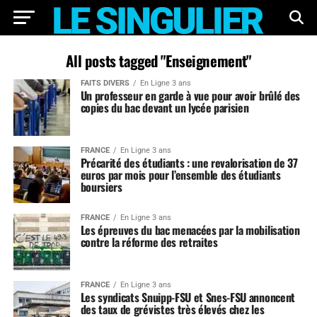
All posts tagged "Enseignement"
FAITS DIVERS
En Ligne 3 ans
Un professeur en garde à vue pour avoir brûlé des
copies du bac devant un lycée parisien
FRANCE
En Ligne 3 ans
Précarité des étudiants : une revalorisation de 37
euros par mois pour l’ensemble des étudiants
boursiers
FRANCE
En Ligne 3 ans
Les épreuves du bac menacées par la mobilisation
contre la réforme des retraites
FRANCE
En Ligne 3 ans
Les syndicats Snuipp-FSU et Snes-FSU annoncent
des taux de grévistes très élevés chez les