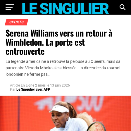
SPORTS
Serena Williams vers un retour à
Wimbledon. La porte est
entrouverte
La légende américaine a retrouvé la pelouse au Queen’s, mais sa
partenaire Victoria Mboko s’est blessée. La directrice du tournoi
londonien ne ferme pas…
Article
En Ligne 2 mois
le
13 juin 2026
Par
Le Singulier avec AFP