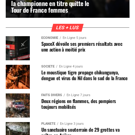
la championne en titre quitte le
Tour de France femmes
LES + LUS
ÉCONOMIE
En Ligne 5 jours
SpaceX dévoile ses premiers résultats avec
une action à moitié prix
SOCIÉTÉ
En Ligne 4 jours
Le moustique tigre propage chikungunya,
dengue et virus du Nil dans le sud de la France
FAITS DIVERS
En Ligne 7 jours
Deux régions en flammes, des pompiers
toujours mobilisés
PLANÈTE
En Ligne 3 jours
Un sanctuaire souterrain de 29 grottes va