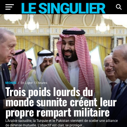
MONDE
En Ligne 13 heures
Trois poids lourds du
monde sunnite créent leur
propre rempart militaire
L'Arabie saoudite, la Turquie et le Pakistan viennent de sceller une alliance
de défense mutuelle. L'objectif est clair, se protéger...