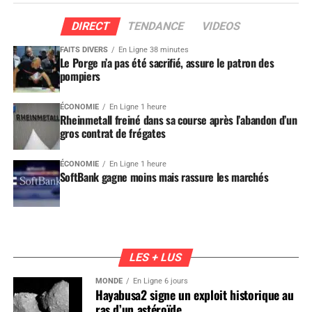
DIRECT
TENDANCE
VIDEOS
FAITS DIVERS
En Ligne 38 minutes
Le Porge n’a pas été sacrifié, assure le patron des
pompiers
ÉCONOMIE
En Ligne 1 heure
Rheinmetall freiné dans sa course après l’abandon d’un
gros contrat de frégates
ÉCONOMIE
En Ligne 1 heure
SoftBank gagne moins mais rassure les marchés
LES + LUS
MONDE
En Ligne 6 jours
Hayabusa2 signe un exploit historique au
ras d’un astéroïde