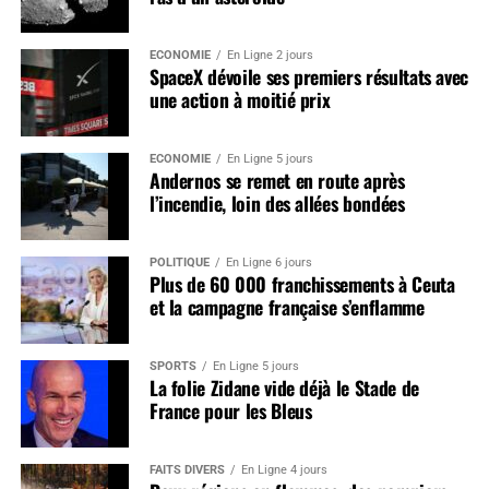
ÉCONOMIE
En Ligne 2 jours
SpaceX dévoile ses premiers résultats avec
une action à moitié prix
ÉCONOMIE
En Ligne 5 jours
Andernos se remet en route après
l’incendie, loin des allées bondées
POLITIQUE
En Ligne 6 jours
Plus de 60 000 franchissements à Ceuta
et la campagne française s’enflamme
SPORTS
En Ligne 5 jours
La folie Zidane vide déjà le Stade de
France pour les Bleus
FAITS DIVERS
En Ligne 4 jours