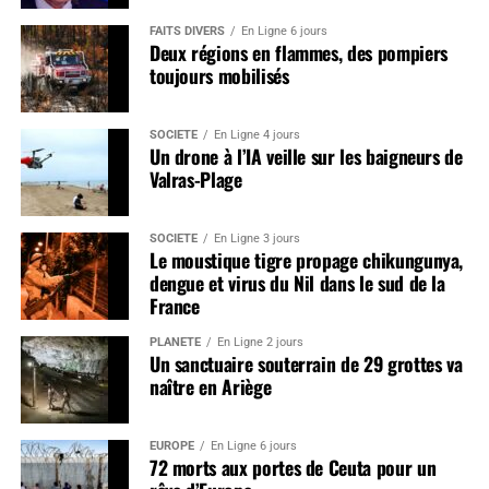
FAITS DIVERS
En Ligne 6 jours
Deux régions en flammes, des pompiers
toujours mobilisés
SOCIÉTÉ
En Ligne 4 jours
Un drone à l’IA veille sur les baigneurs de
Valras-Plage
SOCIÉTÉ
En Ligne 3 jours
Le moustique tigre propage chikungunya,
dengue et virus du Nil dans le sud de la
France
PLANÈTE
En Ligne 2 jours
Un sanctuaire souterrain de 29 grottes va
naître en Ariège
EUROPE
En Ligne 6 jours
72 morts aux portes de Ceuta pour un