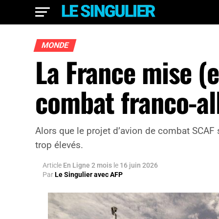
MONDE
La France mise (e
combat franco-a
Alors que le projet d’avion de combat SCAF s
trop élevés.
Article
En Ligne 2 mois
le
16 juin 2026
Par
Le Singulier avec AFP