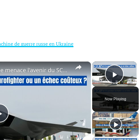
achine de guerre russe en Ukraine
×
×
La fracture franco-allemande menace l'avenir du SCAF / FCAS
Play 
Now Playing
Play