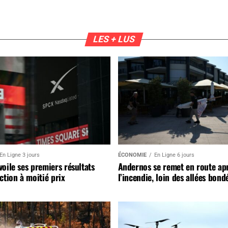
LES + LUS
En Ligne 3 jours
ÉCONOMIE
En Ligne 6 jours
oile ses premiers résultats
Andernos se remet en route ap
ction à moitié prix
l’incendie, loin des allées bond