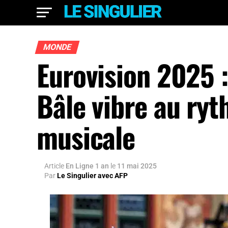
MONDE
Eurovision 2025 :
Bâle vibre au ry
musicale
Article
En Ligne 1 an
le
11 mai 2025
Par
Le Singulier avec AFP