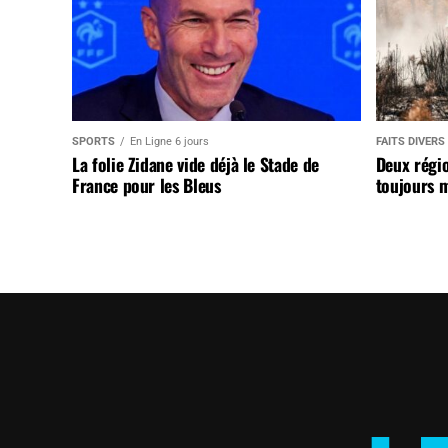
SPORTS
En Ligne 6 jours
FAITS DIVERS
La folie Zidane vide déjà le Stade de
Deux régi
France pour les Bleus
toujours m