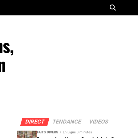
ns,
n
DIRECT
TENDANCE
VIDEOS
FAITS DIVERS
En Ligne 3 minutes