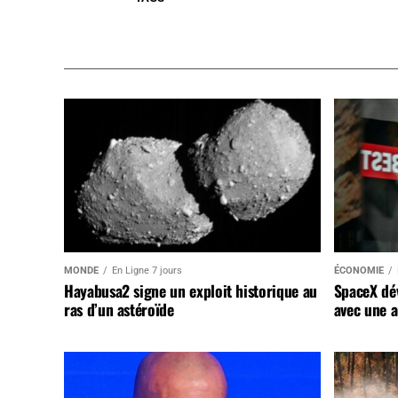
MONDE
En Ligne 7 jours
ÉCONOMIE
Hayabusa2 signe un exploit historique au
SpaceX dév
ras d’un astéroïde
avec une a