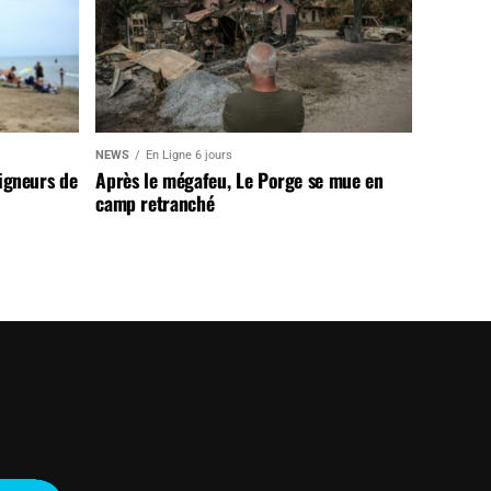
NEWS
En Ligne 6 jours
aigneurs de
Après le mégafeu, Le Porge se mue en
camp retranché