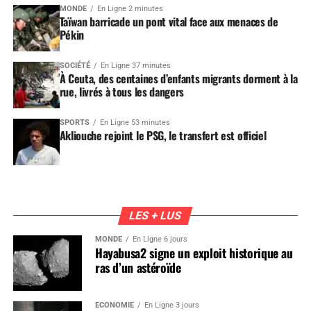
MONDE
En Ligne 2 minutes
Taïwan barricade un pont vital face aux menaces de
Pékin
SOCIÉTÉ
En Ligne 37 minutes
À Ceuta, des centaines d’enfants migrants dorment à la
rue, livrés à tous les dangers
SPORTS
En Ligne 53 minutes
Akliouche rejoint le PSG, le transfert est officiel
LES + LUS
MONDE
En Ligne 6 jours
Hayabusa2 signe un exploit historique au
ras d’un astéroïde
ÉCONOMIE
En Ligne 3 jours