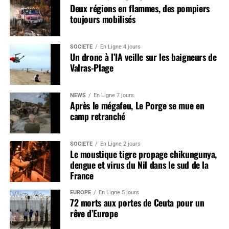
Deux régions en flammes, des pompiers
toujours mobilisés
SOCIÉTÉ
En Ligne 4 jours
Un drone à l’IA veille sur les baigneurs de
Valras-Plage
NEWS
En Ligne 7 jours
Après le mégafeu, Le Porge se mue en
camp retranché
SOCIÉTÉ
En Ligne 2 jours
Le moustique tigre propage chikungunya,
dengue et virus du Nil dans le sud de la
France
EUROPE
En Ligne 5 jours
72 morts aux portes de Ceuta pour un
rêve d’Europe