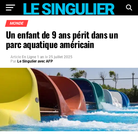
MONDE
Un enfant de 9 ans périt dans un
parc aquatique américain
Article
En Ligne 1 an
le
25 juillet 2025
Par
Le Singulier avec AFP