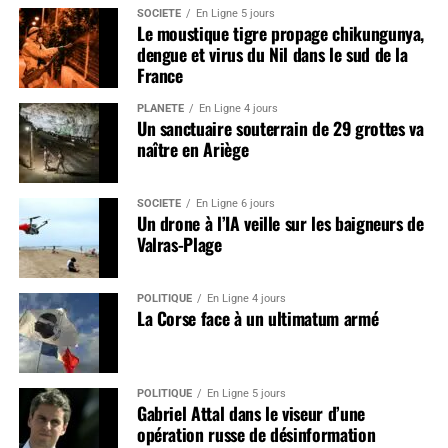
SOCIÉTÉ
En Ligne 5 jours
Le moustique tigre propage chikungunya,
dengue et virus du Nil dans le sud de la
France
PLANÈTE
En Ligne 4 jours
Un sanctuaire souterrain de 29 grottes va
naître en Ariège
SOCIÉTÉ
En Ligne 6 jours
Un drone à l’IA veille sur les baigneurs de
Valras-Plage
POLITIQUE
En Ligne 4 jours
La Corse face à un ultimatum armé
POLITIQUE
En Ligne 5 jours
Gabriel Attal dans le viseur d’une
opération russe de désinformation